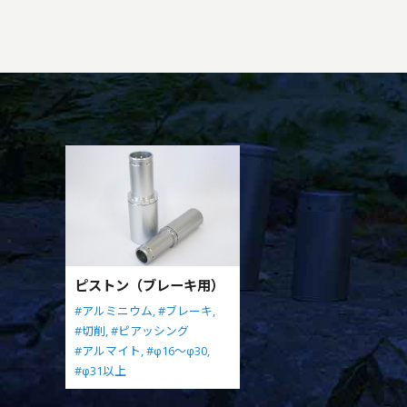
ピストン（ブレーキ用）
#アルミニウム,
#ブレーキ,
#切削,
#ピアッシング
#アルマイト,
#φ16～φ30,
#φ31以上