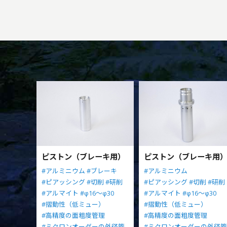
ピストン（ブレーキ用）
ピストン（ブレーキ用
#アルミニウム
#ブレーキ
#アルミニウム
#ピアッシング
#切削
#研削
#ピアッシング
#切削
#研削
#アルマイト
#φ16～φ30
#アルマイト
#φ16～φ30
#摺動性（低ミュー）
#摺動性（低ミュー）
#高精度の面粗度管理
#高精度の面粗度管理
#ミクロンオーダーの外径管
#ミクロンオーダーの外径管