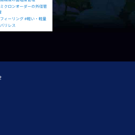
#ミクロンオーダーの外径管
理
#フィーリング
#軽い・軽量
#バリレス
せ