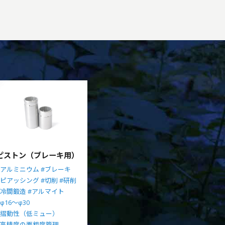
ピストン（ブレーキ用）
#アルミニウム
#ブレーキ
#ピアッシング
#切削
#研削
#冷間鍛造
#アルマイト
#φ16～φ30
#摺動性（低ミュー）
#高精度の面粗度管理