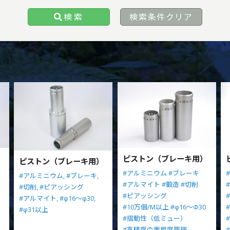
検索
検索条件クリア
）
ピストン（ブレーキ用）
ピストン（ブレーキ用）
#アルミニウム
#ブレーキ
#アルミニウム,
#ブレーキ,
#アルマイト
#鍛造
#切削
#切削,
#ピアッシング
#ピアッシング
#アルマイト,
#φ16～φ30,
#10万個/M以上
#φ16～Φ30
#φ31以上
#摺動性（低ミュー）
#高精度の面粗度管理