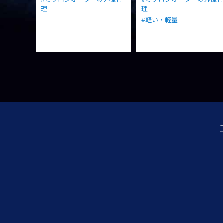
理
理
#軽い・軽量