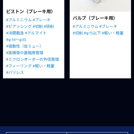
ピストン（ブレーキ用）
バルブ（ブレーキ用）
#アルミニウム
#ブレーキ
#アルミニウム
#ブレーキ
#ピアッシング
#切削
#研削
#切削
#φ15以下
#軽い・軽量
#冷間鍛造
#アルマイト
#φ16～φ30
#摺動性（低ミュー）
#高精度の面粗度管理
#ミクロンオーダーの外径管理
#フィーリング
#軽い・軽量
#バリレス