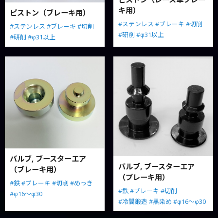
キ用）
ピストン（ブレーキ用）
#ステンレス
#ブレーキ
#切削
#ステンレス
#ブレーキ
#切削
#研削
#φ31以上
#研削
#φ31以上
バルブ, ブースターエア
バルブ, ブースターエア
（ブレーキ用）
（ブレーキ用）
#鉄
#ブレーキ
#切削
#めっき
#鉄
#ブレーキ
#切削
#φ16～φ30
#冷間鍛造
#黒染め
#φ16～φ30