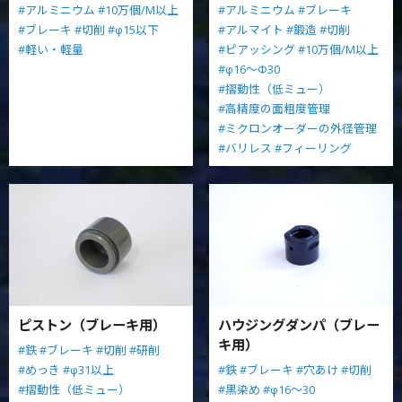
#アルミニウム
#10万個/M以上
#アルミニウム
#ブレーキ
#ブレーキ
#切削
#φ15以下
#アルマイト
#鍛造
#切削
#軽い・軽量
#ピアッシング
#10万個/M以上
#φ16～Φ30
#摺動性（低ミュー）
#高精度の面粗度管理
#ミクロンオーダーの外径管理
#バリレス
#フィーリング
ピストン（ブレーキ用）
ハウジングダンパ（ブレー
キ用）
#鉄
#ブレーキ
#切削
#研削
#めっき
#φ31以上
#鉄
#ブレーキ
#穴あけ
#切削
#摺動性（低ミュー）
#黒染め
#φ16～30