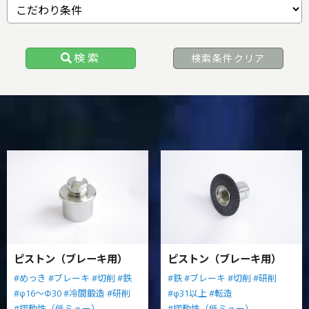
検索
検索条件クリア
ピストン（ブレーキ用）
ピストン（ブレーキ用）
#めっき
#ブレーキ
#切削
#鉄
#鉄
#ブレーキ
#切削
#研削
#φ16～Φ30
#冷間鍛造
#研削
#φ31以上
#転造
#摺動性（低ミュー）
#摺動性（低ミュー）