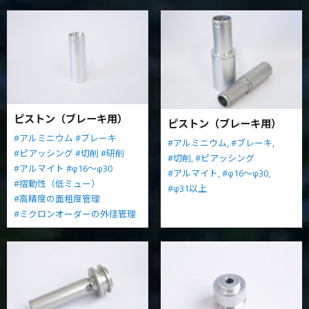
ピストン（ブレーキ用）
ピストン（ブレーキ用）
#アルミニウム
#ブレーキ
#アルミニウム,
#ブレーキ,
#ピアッシング
#切削
#研削
#切削,
#ピアッシング
#アルマイト
#φ16～φ30
#アルマイト,
#φ16～φ30,
#摺動性（低ミュー）
#φ31以上
#高精度の面粗度管理
#ミクロンオーダーの外径管理