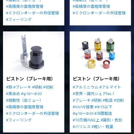
#高精度の面粗度管理
#高精度の面粗度管理
#ミクロンオーダーの外径管理
#ミクロンオーダーの外径管理
#フィーリング
ピストン（ブレーキ用）
ピストン（ブレーキ用）
#鉄
#ブレーキ
#研削
#切削
#アルミニウム
#アルマイト
#黒染め
#φ16～Φ30
#世界・国内シェアNo.1
#摺動性（低ミュー）
#ブレーキ
#研削
#転造
#切削
#高精度の面粗度管理
#VA/VE提案
#Φ15以下
#ミクロンオーダーの外径管理
#φ16～Φ30
#冷間鍛造
#フィーリング
#10万個/M以上
#識別・色別
#バリレス
#軽い・軽量