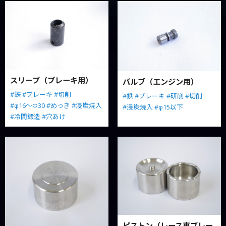
スリーブ（ブレーキ用）
バルブ（エンジン用）
#鉄
#ブレーキ
#切削
#鉄
#ブレーキ
#研削
#切削
#φ16～Φ30
#めっき
#浸炭焼入
#浸炭焼入
#φ15以下
#冷間鍛造
#穴あけ
ピストン（レース車ブレー