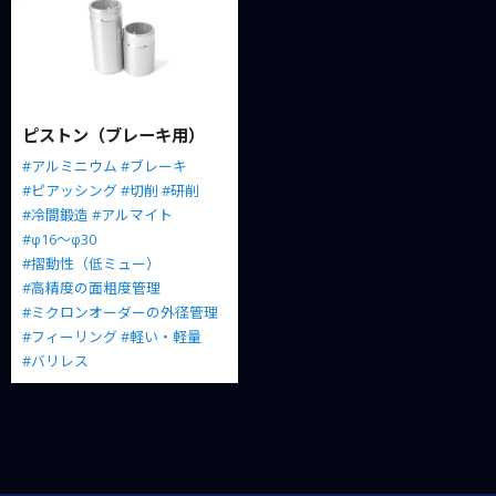
ピストン（ブレーキ用）
#アルミニウム
#ブレーキ
#ピアッシング
#切削
#研削
#冷間鍛造
#アルマイト
#φ16～φ30
#摺動性（低ミュー）
#高精度の面粗度管理
#ミクロンオーダーの外径管理
#フィーリング
#軽い・軽量
#バリレス