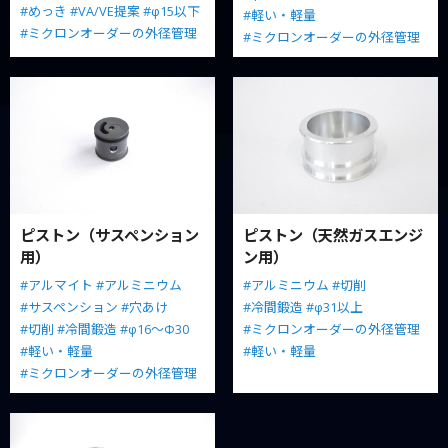
#めっき
#VA/VE提案
#φ15以下
#軽い・軽量
#ミクロンオーダーの外径管理
#ミクロンオーダーの外径管理
ピストン（サスペンション
ピストン（天然ガスエンジ
用）
ン用）
#アルマイト
#アルミニウム
#アルミニウム
#切削
#サスペンション
#穴あけ
#冷間鍛造
#φ31以上
#切削
#冷間鍛造
#φ16～Φ30
#ミクロンオーダーの外径管理
#軽い・軽量
#軽い・軽量
#ミクロンオーダーの外径管理