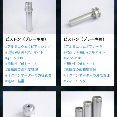
ピストン（ブレーキ用）
ピストン（ブレーキ用）
#アルミニウム
#ピアッシング
#アルミニウム
#ブレーキ
#切削
#研削
#アルマイト
#穴あけ
#研削
#アルマイト
#φ16～φ30
#φ16～φ30
#摺動性（低ミュー）
#摺動性（低ミュー）
#高精度の面粗度管理
#高精度の面粗度管理
#ミクロンオーダーの外径管理
#ミクロンオーダーの外径管理
#軽い・軽量
#フィーリング