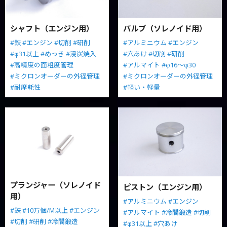
シャフト（エンジン用）
バルブ（ソレノイド用）
#鉄
#エンジン
#切削
#研削
#アルミニウム
#エンジン
#φ31以上
#めっき
#浸炭焼入
#穴あけ
#切削
#研削
#高精度の面粗度管理
#アルマイト
#φ16～φ30
#ミクロンオーダーの外径管理
#ミクロンオーダーの外径管理
#耐摩耗性
#軽い・軽量
プランジャー（ソレノイド
ピストン（エンジン用）
用）
#アルミニウム
#エンジン
#鉄
#10万個/M以上
#エンジン
#アルマイト
#冷間鍛造
#切削
#切削
#研削
#冷間鍛造
#φ31以上
#穴あけ