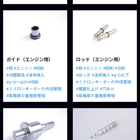
ガイド（エンジン用）
ロッド（エンジン用）
#鉄
#エンジン
#研削
#鉄
#エンジン
#研削
#切削
#冷間鍛造
#浸炭焼入
#めっき
#浸炭焼入
#φ15以下
#φ16～φ30
#切削
#ミクロンオーダーの外径管理
#ミクロンオーダーの外径管理
#鏡面仕上げ
#穴あけ
#高精度の面粗度管理
#高精度の面粗度管理