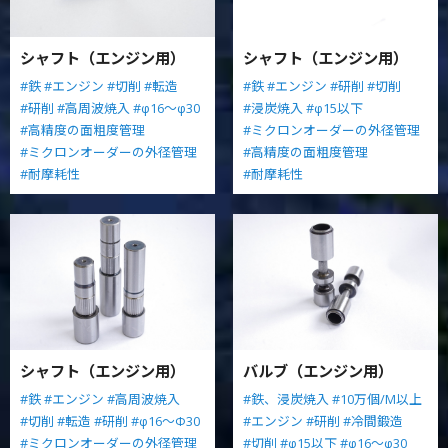
シャフト（エンジン用）
シャフト（エンジン用）
#鉄
#エンジン
#切削
#転造
#鉄
#エンジン
#研削
#切削
#研削
#高周波焼入
#φ16～φ30
#浸炭焼入
#φ15以下
#高精度の面粗度管理
#ミクロンオーダーの外径管理
#ミクロンオーダーの外径管理
#高精度の面粗度管理
#耐摩耗性
#耐摩耗性
シャフト（エンジン用）
バルブ（エンジン用）
#鉄
#エンジン
#高周波焼入
#鉄、浸炭焼入
#10万個/M以上
#切削
#転造
#研削
#φ16～Φ30
#エンジン
#研削
#冷間鍛造
#ミクロンオーダーの外径管理
#切削
#φ15以下
#φ16～φ30