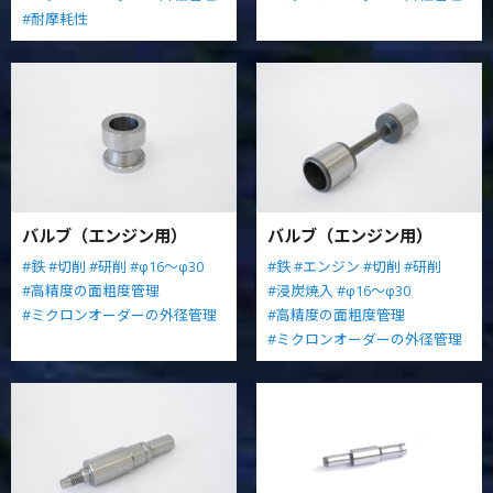
#耐摩耗性
バルブ（エンジン用）
バルブ（エンジン用）
#鉄
#切削
#研削
#φ16～φ30
#鉄
#エンジン
#切削
#研削
#高精度の面粗度管理
#浸炭焼入
#φ16～φ30
#ミクロンオーダーの外径管理
#高精度の面粗度管理
#ミクロンオーダーの外径管理