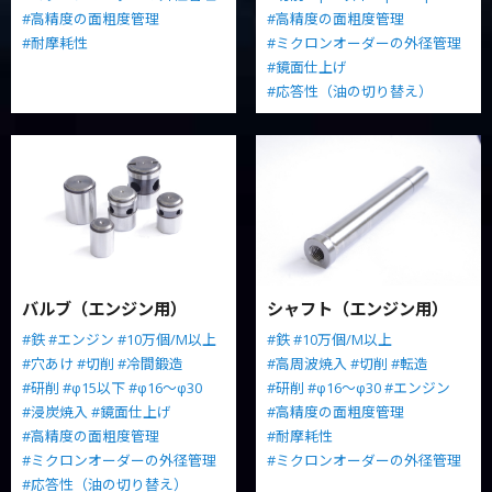
#高精度の面粗度管理
#高精度の面粗度管理
#耐摩耗性
#ミクロンオーダーの外径管理
#鏡面仕上げ
#応答性（油の切り替え）
バルブ（エンジン用）
シャフト（エンジン用）
#鉄
#エンジン
#10万個/M以上
#鉄
#10万個/M以上
#穴あけ
#切削
#冷間鍛造
#高周波焼入
#切削
#転造
#研削
#φ15以下
#φ16～φ30
#研削
#φ16～φ30
#エンジン
#浸炭焼入
#鏡面仕上げ
#高精度の面粗度管理
#高精度の面粗度管理
#耐摩耗性
#ミクロンオーダーの外径管理
#ミクロンオーダーの外径管理
#応答性（油の切り替え）