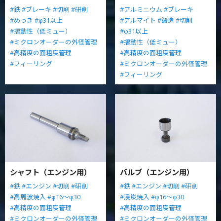
#鉄
#ブレーキ
#切削
#研削
#アルミニウム
#ブレーキ
#めっき
#φ31以上
#アルマイト
#鍛造
#切削
#摺動性（低ミュー）
#φ31以上
#ミクロンオーダーの外径管理
#摺動性（低ミュー）
#高精度の面粗度管理
#高精度の面粗度管理
#フィーリング
#ミクロンオーダーの外径管理
#フィーリング
シャフト（エンジン用）
バルブ（エンジン用）
#鉄
#エンジン
#切削
#研削
#鉄
#エンジン
#切削
#研削
#高周波焼入
#φ16～φ30
#浸炭焼入
#φ16～φ30
#高精度の面粗度管理
#高精度の面粗度管理
#ミクロンオーダーの外径管理
#ミクロンオーダーの外径管理