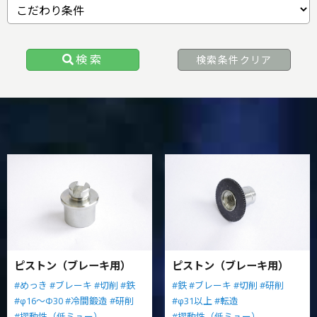
検索
検索条件クリア
ピストン（ブレーキ用）
ピストン（ブレーキ用）
#めっき
#ブレーキ
#切削
#鉄
#鉄
#ブレーキ
#切削
#研削
#φ16～Φ30
#冷間鍛造
#研削
#φ31以上
#転造
#摺動性（低ミュー）
#摺動性（低ミュー）