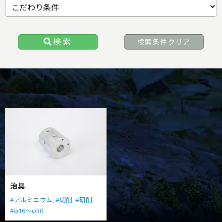
検索
検索条件クリア
治具
#アルミニウム,
#切削,
#研削,
#φ16～φ30