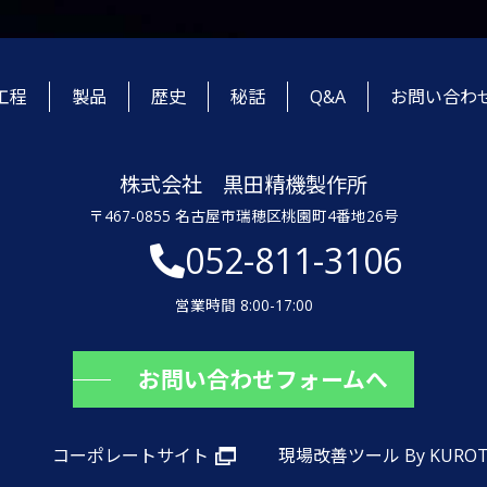
工程
製品
歴史
秘話
Q&A
お問い合わ
株式会社 黒田精機製作所
〒467-0855 名古屋市瑞穂区桃園町4番地26号
052-811-3106
営業時間 8:00-17:00
お問い合わせフォームへ
コーポレートサイト
現場改善ツール By KUROT